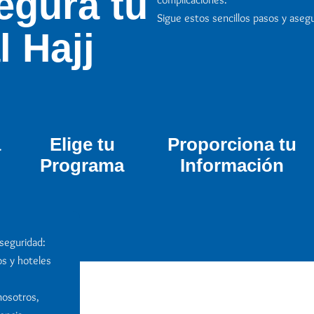
egura tu
Sigue estos sencillos pasos y asegu
l Hajj
a
Elige tu
Proporciona tu
Programa
Información
 seguridad:
os y hoteles
nosotros,