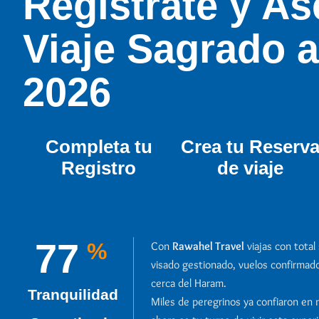
Regístrate y As
Viaje Sagrado a
2026
Completa tu
Crea tu Reserv
Registro
de viaje
98
%
Con
Rawahel Travel
viajas con total
visado gestionado, vuelos confirmad
cerca del Haram.
Tranquilidad
Miles de peregrinos ya confiaron en 